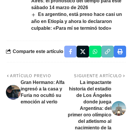
Aires: el pronóstico del tiempo para este
sábado 14 marzo de 2026
Es argentino, está preso hace casi un
año en Etiopía y ahora lo declararon
culpable: «Para mí se terminó todo»
Comparte este artículo
ARTÍCULO PREVIO
SIGUIENTE ARTÍCULO
Gran Hermano: Alfa
La impactante
ingresó a la casa y
historia del estadio
Furia no ocultó su
de Los Ángeles
emoción al verlo
donde juega
Argentina: del
primer oro olímpico
del atletismo al
nacimiento de la