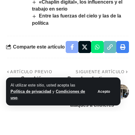
«Chaplin digital», los influencers y el
trabajo en serio
Entre las fuerzas del cielo y las de la
política
Comparte este artículo
ARTÍCULO PREVIO
SIGUIENTE ARTÍCULO
Se subió con un
Paro de colectivos y
monopatín eléctrico
taxis en Rosario
Al utilizar este sitio, usted acepta las
a la Panamericana y
tras nuevas
Política de privacidad
y
Condiciones de
Acepto
uso
.
esquivó un peaje
amenazas y
ataques a choferes