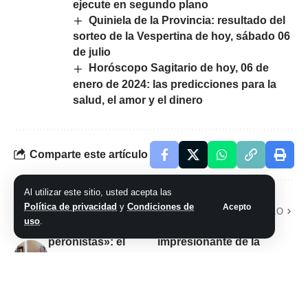
ejecute en segundo plano
Quiniela de la Provincia: resultado del
sorteo de la Vespertina de hoy, sábado 06
de julio
Horóscopo Sagitario de hoy, 06 de
enero de 2024: las predicciones para la
salud, el amor y el dinero
Comparte este artículo
Al utilizar este sitio, usted acepta las
Política de privacidad
y
Condiciones de
Acepto
ARTÍCULO PREVIO
SIGUIENTE ARTÍCULO
uso
.
«Está rodeado de
Otro récord
peronistas»: el
impresionante de la
alerta de Macri con
Premier League:
Milei y un asesor
pagan 8.450
clave en la mira
millones de dólares
por los derechos de