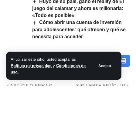
Huyó de su país, ganó el reality de El
juego del calamar y ahora es millonaria:
«Todo es posible»
Cómo abrir una cuenta de inversión
para adolescentes: qué ofrecen y qué se
necesita para acceder
Al utilizar este sitio, usted acepta las
Comparte este artículo
Política de privacidad
y
Condiciones de
Acepto
uso
.
ARTÍCULO PREVIO
SIGUIENTE ARTÍCULO
Limpiaba la playa,
Netanyahu se
halló una botella
endurece con
con un pedido de
EE.UU., rechaza un
hace 26 años y lo
Ejecutivo palestino
cumplió: «Era la
en Gaza y retendrá
primera vez»
la seguridad del
enclave