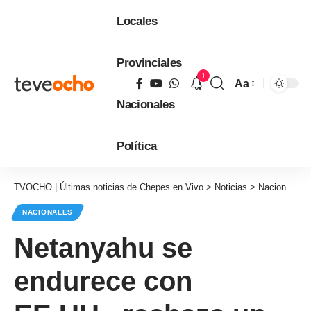
Locales
Provinciales
1
Aa
Tamaño
Nacionales
de
fuente
Política
TVOCHO | Últimas noticias de Chepes en Vivo
>
Noticias
>
Nacionales
NACIONALES
Netanyahu se
endurece con