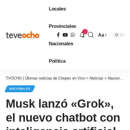
Locales
Provinciales
1
Aa
Tamaño
Nacionales
de
fuente
Política
TVOCHO | Últimas noticias de Chepes en Vivo
>
Noticias
>
Nacionales
NACIONALES
Musk lanzó «Grok»,
el nuevo chatbot con