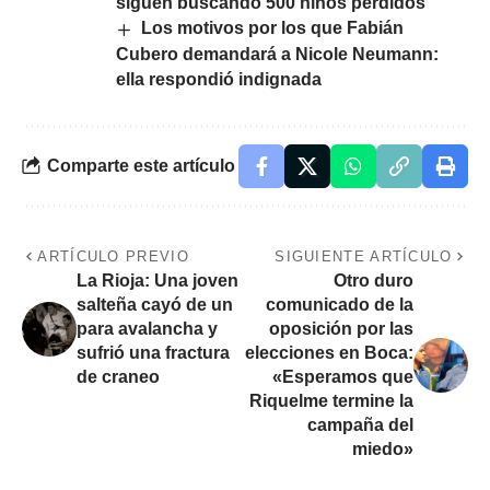
siguen buscando 500 niños perdidos
Los motivos por los que Fabián
Cubero demandará a Nicole Neumann:
ella respondió indignada
Comparte este artículo
ARTÍCULO PREVIO
SIGUIENTE ARTÍCULO
La Rioja: Una joven
Otro duro
salteña cayó de un
comunicado de la
para avalancha y
oposición por las
sufrió una fractura
elecciones en Boca:
de craneo
«Esperamos que
Riquelme termine la
campaña del
miedo»