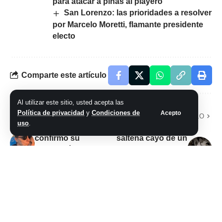
para atacar a piñas al playero
San Lorenzo: las prioridades a resolver
por Marcelo Moretti, flamante presidente
electo
Comparte este artículo
Al utilizar este sitio, usted acepta las
Política de privacidad
y
Condiciones de
Acepto
ARTÍCULO PREVIO
SIGUIENTE ARTÍCULO
uso
.
Matías Martin
La Rioja: Una joven
confirmó su
salteña cayó de un
separación de
para avalancha y
Natalia Graciano
sufrió una fractura
de craneo
No hay comentarios