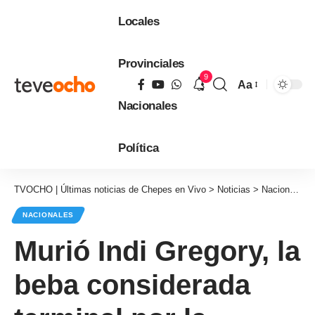
Locales
Provinciales
9
Aa
Tamaño
Nacionales
de
fuente
Política
TVOCHO | Últimas noticias de Chepes en Vivo
>
Noticias
>
Nacionales
NACIONALES
Murió Indi Gregory, la
beba considerada