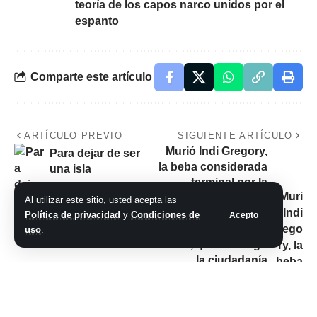
teoría de los capos narco unidos por el
espanto
Comparte este artículo
ARTÍCULO PREVIO
SIGUIENTE ARTÍCULO
Murió Indi Gregory,
Para dejar de ser
la beba considerada
una isla
terminal por la
justicia inglesa y a
Al utilizar este sitio, usted acepta las
la que sus padres
Política de privacidad
y
Condiciones de
Acepto
quisieron salvar en
uso
.
Italia, que le otorgó
la ciudadanía