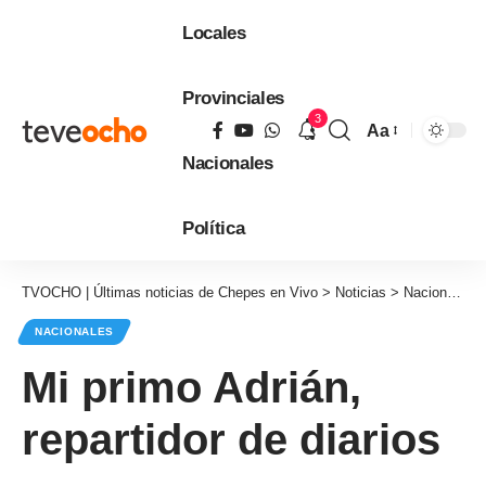
Locales
Provinciales
3
Aa
Tamaño
Nacionales
de
fuente
Política
TVOCHO | Últimas noticias de Chepes en Vivo
>
Noticias
>
Nacionales
NACIONALES
Mi primo Adrián,
repartidor de diarios