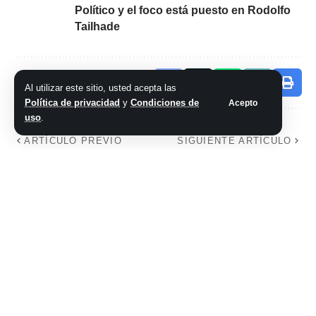
Político y el foco está puesto en Rodolfo
Tailhade
Comparte este artículo
Al utilizar este sitio, usted acepta las
Política de privacidad
y
Condiciones de
Acepto
uso
.
ARTÍCULO PREVIO
SIGUIENTE ARTÍCULO
Corrupción en la
Fuerte choque entre
AFA: Chiqui Tapia
un automóvil y un
extiende hasta 2030
camión en
el contrato con la
Vichigasta
empresa de Javier
Faroni investigada
por desvío de
fondos millonarios