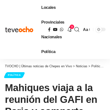
Locales
Provinciales
9
Aa
Tamaño
Nacionales
de
fuente
Política
TVOCHO | Últimas noticias de Chepes en Vivo
>
Noticias
>
Política
>
Ma
POLÍTICA
Mahiques viaja a la
reunión del GAFI en