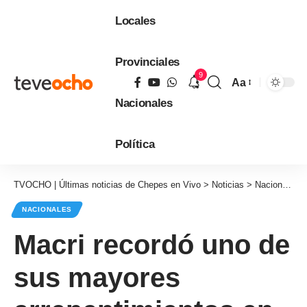
Locales
Provinciales
9
Aa
Tamaño
Nacionales
de
fuente
Política
TVOCHO | Últimas noticias de Chepes en Vivo
>
Noticias
>
Nacionales
NACIONALES
Macri recordó uno de
sus mayores