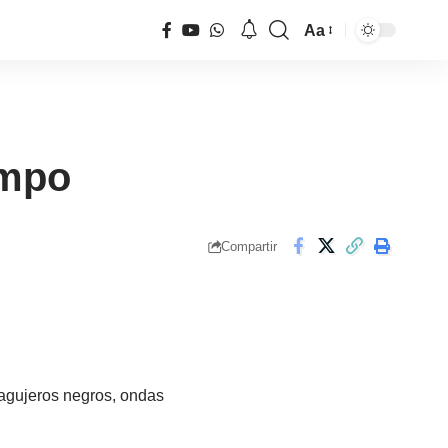
Aa
Tamaño
de
fuente
empo
Compartir
r agujeros negros, ondas