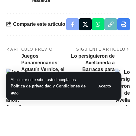
Mafalda
Comparte este artículo
ARTÍCULO PREVIO
SIGUIENTE ARTÍCULO
Juegos
Lo persiguieron de
Panamericanos:
Avellaneda a
Agustín Vernice, el
Barracas para
coleccionista de
robarle la moto, se
Al utilizar este sitio, usted acepta las
oros que no se
refugió en una
Política de privacidad
y
Condiciones de
Acepto
cansa de avanzar
estación de servicio
uso
.
contra la corriente
y terminó baleado
No hay comentarios