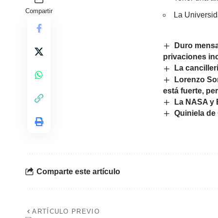
Compartir
La Universid
Duro mensaj
privaciones i
La cancille
Lorenzo Som
está fuerte, p
La NASA y E
Quiniela de
Comparte este artículo
ARTÍCULO PREVIO