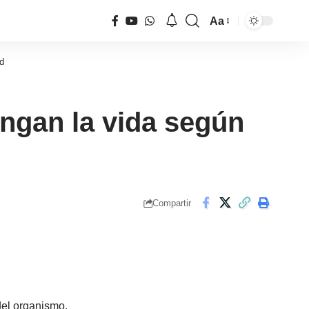
Aa
Tamaño
de
d
fuente
ngan la vida según
Compartir
del organismo.