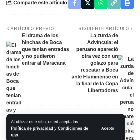
Comparte este artículo
ARTÍCULO PREVIO
SIGUIENTE ARTÍCULO
El drama de los
La zurda de
hinchas de Boca
Advíncula: el
que tenían entradas
peruano apareció
y no pudieron
otra vez con un
entrar al Maracaná
golazo para
rescatar a Boca
ante Fluminense en
la final de la Copa
Libertadores
Al utilizar este sitio, usted acepta las
No hay comentarios
Política de privacidad
y
Condiciones de
Acepto
uso
.