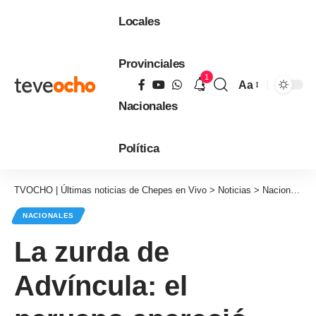
Locales
Provinciales
1
Aa
Tamaño
Nacionales
de
fuente
Política
TVOCHO | Últimas noticias de Chepes en Vivo
>
Noticias
>
Nacionales
NACIONALES
La zurda de
Advíncula: el