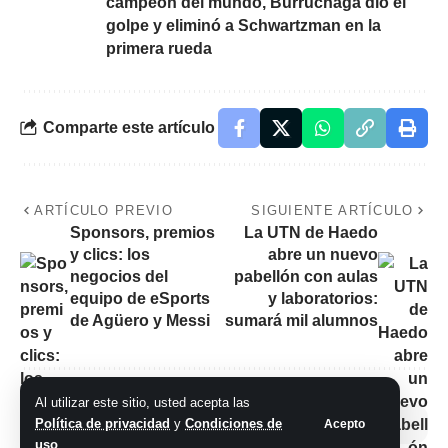
campeón del mundo, Burruchaga dio el
golpe y eliminó a Schwartzman en la
primera rueda
Comparte este artículo
ARTÍCULO PREVIO
SIGUIENTE ARTÍCULO
Sponsors, premios
La UTN de Haedo
y clics: los
abre un nuevo
negocios del
pabellón con aulas
equipo de eSports
y laboratorios:
de Agüero y Messi
sumará mil alumnos
Al utilizar este sitio, usted acepta las
Política de privacidad
y
Condiciones de
Acepto
No hay comentarios
uso
.