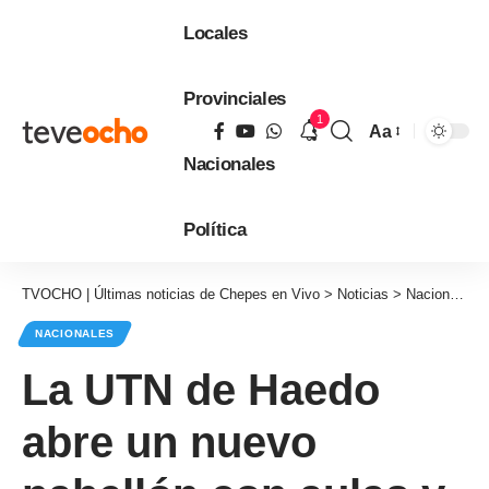
Locales
Provinciales
1
Aa
Tamaño
Nacionales
de
fuente
Política
TVOCHO | Últimas noticias de Chepes en Vivo
>
Noticias
>
Nacionales
NACIONALES
La UTN de Haedo
abre un nuevo