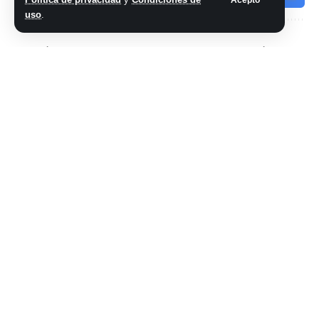
uso
.
ARTÍCULO PREVIO
SIGUIENTE ARTÍCULO
GTA 6: publican el
La rabia de los
primer tráiler del
outsiders
nuevo Grand Theft
Auto después de su
filtración
No hay comentarios
Síganos