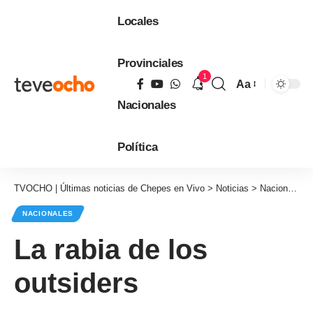
Locales
Provinciales
1
Aa
Tamaño
Nacionales
de
fuente
Política
TVOCHO | Últimas noticias de Chepes en Vivo
>
Noticias
>
Nacionales
NACIONALES
La rabia de los
outsiders