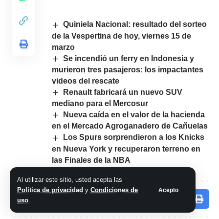
Quiniela Nacional: resultado del sorteo
de la Vespertina de hoy, viernes 15 de
marzo
Se incendió un ferry en Indonesia y
murieron tres pasajeros: los impactantes
videos del rescate
Renault fabricará un nuevo SUV
mediano para el Mercosur
Nueva caída en el valor de la hacienda
en el Mercado Agroganadero de Cañuelas
Los Spurs sorprendieron a los Knicks
en Nueva York y recuperaron terreno en
las Finales de la NBA
Al utilizar este sitio, usted acepta las
Política de privacidad
y
Condiciones de
Acepto
Comparte este artículo
uso
.