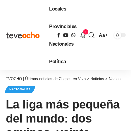
Locales
Provinciales
1
Aa
Tamaño
Nacionales
de
fuente
Política
TVOCHO | Últimas noticias de Chepes en Vivo
>
Noticias
>
Nacionales
NACIONALES
La liga más pequeña
del mundo: dos