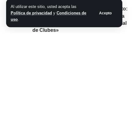
abril
Al utilizar este sitio, usted acepta las
Jorge D’Alessandro en El Chiringuito:
Política de privacidad
y
Condiciones de
Acepto
«Boca Juniors es el lugar indicado para
uso
.
que Cristiano Ronaldo juegue el Mundial
de Clubes»
Comparte este artículo
ARTÍCULO PREVIO
SIGUIENTE ARTÍCULO
Nicolas Cage, a
La impactante foto
punto de cumplir 60
de Boban
años, y un sueño
Marjanovic, el
que se transforma
gigante de la NBA
en pesadilla
que debutó con
Manu Ginóbili y fue
villano de
Hollywood