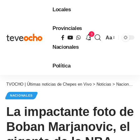
Locales
Provinciales
3
Aa
Tamaño
Nacionales
de
fuente
Política
TVOCHO | Últimas noticias de Chepes en Vivo
>
Noticias
>
Nacionales
NACIONALES
La impactante foto de
Boban Marjanovic, el