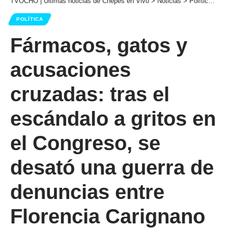
TVOCHO | Últimas noticias de Chepes en Vivo
>
Noticias
>
Política
>
Fá
POLÍTICA
Fármacos, gatos y
acusaciones
cruzadas: tras el
escándalo a gritos en
el Congreso, se
desató una guerra de
denuncias entre
Florencia Carignano