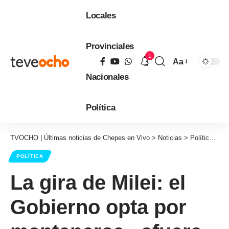
Locales
Provinciales
1
Aa
Tamaño
Nacionales
de
fuente
Política
TVOCHO | Últimas noticias de Chepes en Vivo
>
Noticias
>
Política
>
La
POLÍTICA
La gira de Milei: el
Gobierno opta por