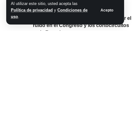
coimas en la empresa de carbón del
Al utilizar este sitio, usted acepta las
Política de privacidad
y
Condiciones de
Acepto
Estado
uso
.
Karina Milei baja línea y busca frenar el
ruido en el Congreso y los cortocircuitos
en la Rosada
Adorni espera al Mundial para
presentar su DDJJ: millones en pagos de
una empresa beneficiada por el Estado y
el cripto-enigma
Comparte este artículo
ARTÍCULO PREVIO
SIGUIENTE ARTÍCULO
YPF firmó con la
La gira de Milei: el
italiana ENI otro
Gobierno opta por
acuerdo para hacer
mantenerse
avanzar la
«afuera» de la pelea