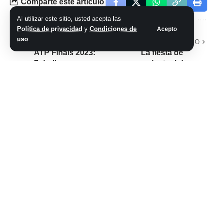
Comparte este artículo
Al utilizar este sitio, usted acepta las
Política de privacidad
y
Condiciones de
Acepto
uso
.
ARTÍCULO PREVIO
SIGUIENTE ARTÍCULO
ATP Finals 2023:
La fiesta de
Zeballos y
casamiento del
Granollers
histórico productor
debutaron ganando
de Marley: reunión
en dobles
de famosos y
mucho baile
No hay comentarios
Síganos