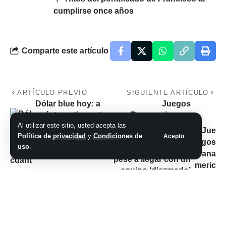
cumplirse once años
Comparte este artículo
ARTÍCULO PREVIO
SIGUIENTE ARTÍCULO
Dólar blue hoy: a
Juegos
cuánto cotiza este
Panamericanos
miércoles 01 de
2023: cómo el voley
Al utilizar este sitio, usted acepta las
Política de privacidad
y
Condiciones de
Acepto
noviembre
sostiene su ilusión
uso
.
de la cuarta estrella
pese a llegar con un
equipo ‘diezmado’
No hay comentarios