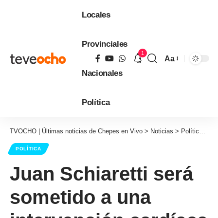
Locales
Provinciales
1
Aa
Tamaño
Nacionales
de
fuente
Política
TVOCHO | Últimas noticias de Chepes en Vivo
>
Noticias
>
Política
>
Ju
POLÍTICA
Juan Schiaretti será
sometido a una