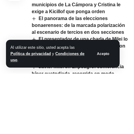
municipios de La Cámpora y Cristina le
exige a Kicillof que ponga orden
El panorama de las elecciones
bonaerenses: de la marcada polarización
al escenario de tercios en dos secciones
El presentador de una charla de Milei lo
equiparó a Adam Smith: «No se casó con
Al utilizar este sitio, usted acepta las
ninguna mujer, se casó con las ideas,
Política de privacidad
y
Condiciones de
Acepto
como el Presidente»
uso
.
Javier Milei en Expoagro: conferencia
híper custodiada, recorrida en modo
campaña y respaldo total a Bullrich: «Es la
mejor ministra de la historia»
Comparte este artículo