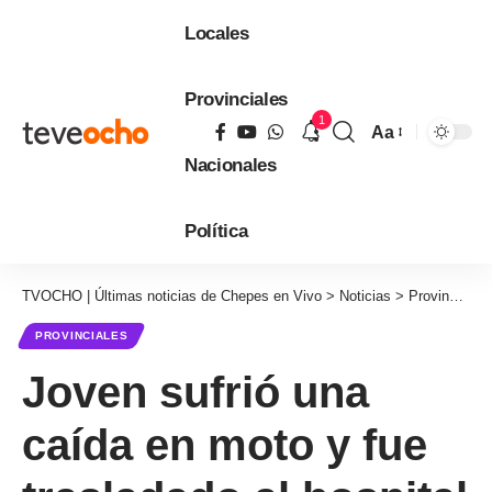
Locales
Provinciales
1
Aa
Tamaño
Nacionales
de
fuente
Política
TVOCHO | Últimas noticias de Chepes en Vivo
>
Noticias
>
Provinciales
PROVINCIALES
Joven sufrió una
caída en moto y fue