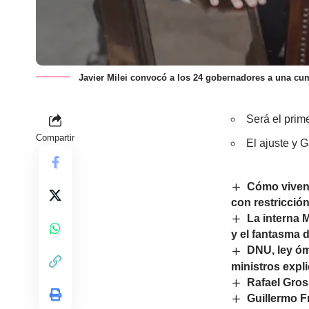
Javier Milei convocó a los 24 gobernadores a una cu
Será el prim
Compartir
El ajuste y G
Cómo viven 
con restricción
La interna M
y el fantasma 
DNU, ley óm
ministros expl
Rafael Gros
Guillermo Fr