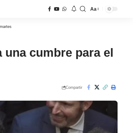
Aa
Tamaño
de
 martes
fuente
a una cumbre para el
Compartir