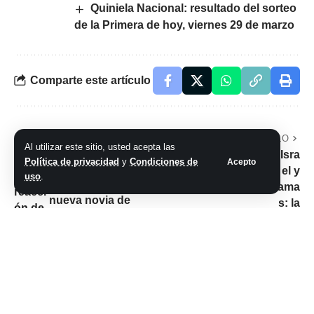
Quiniela Nacional: resultado del sorteo
de la Primera de hoy, viernes 29 de marzo
Comparte este artículo
ARTÍCULO PREVIO
SIGUIENTE ARTÍCULO
Al utilizar este sitio, usted acepta las
La reacción de
Israel y Hamas: la
Política de privacidad
y
Condiciones de
Acepto
Caramelito Carrizo
diferencia ética
uso
.
al enterarse de la
nueva novia de
Coco Sily
No hay comentarios