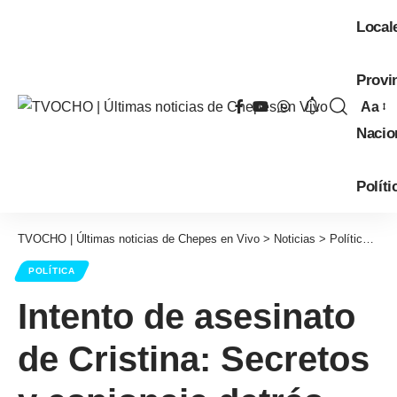
Local
Provi
Aa
Tama
Nacio
de
fuent
Políti
TVOCHO | Últimas noticias de Chepes en Vivo
>
Noticias
>
Política
>
In
POLÍTICA
Intento de asesinato
de Cristina: Secretos