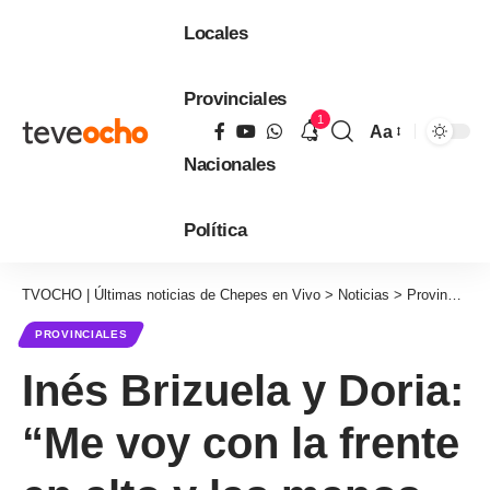
Locales
Provinciales
1
Aa
Tamaño
Nacionales
de
fuente
Política
TVOCHO | Últimas noticias de Chepes en Vivo
>
Noticias
>
Provinciales
PROVINCIALES
Inés Brizuela y Doria:
“Me voy con la frente