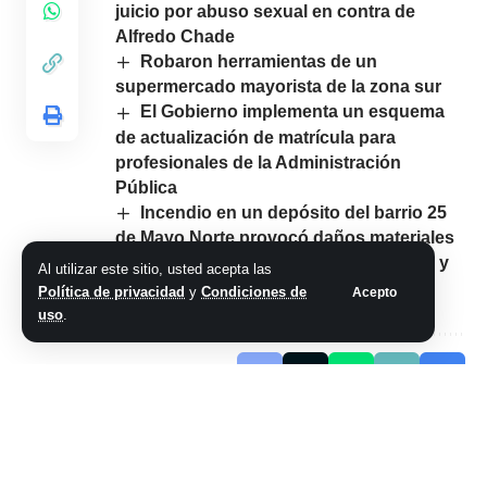
juicio por abuso sexual en contra de
Alfredo Chade
Robaron herramientas de un
supermercado mayorista de la zona sur
El Gobierno implementa un esquema
de actualización de matrícula para
profesionales de la Administración
Pública
Incendio en un depósito del barrio 25
de Mayo Norte provocó daños materiales
Dos autos de rally chocaron en Olta y
Al utilizar este sitio, usted acepta las
una vecina terminó hospitalizada
Política de privacidad
y
Condiciones de
Acepto
uso
.
Comparte este artículo
ARTÍCULO PREVIO
SIGUIENTE ARTÍCULO