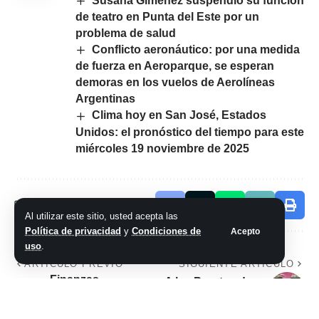
Susana Giménez suspendió su función
de teatro en Punta del Este por un
problema de salud
Conflicto aeronáutico: por una medida
de fuerza en Aeroparque, se esperan
demoras en los vuelos de Aerolíneas
Argentinas
Clima hoy en San José, Estados
Unidos: el pronóstico del tiempo para este
miércoles 19 noviembre de 2025
Comparte este artículo
Al utilizar este sitio, usted acepta las
Política de privacidad
y
Condiciones de
Acepto
uso
.
ARTÍCULO PREVIO
SIGUIENTE ARTÍCULO
Finanzas
A las Puertas de un
personales: en 2023
Nuevo Tinkunaco
el Merval dio un