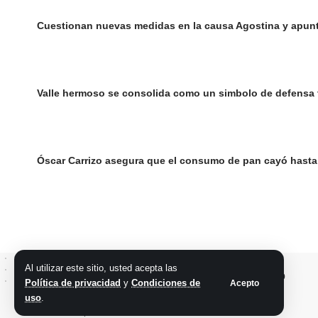
Cuestionan nuevas medidas en la causa Agostina y apunt
Valle hermoso se consolida como un simbolo de defensa ter
Óscar Carrizo asegura que el consumo de pan cayó hasta
Al utilizar este sitio, usted acepta las
Política de privacidad
y
Condiciones de
Acepto
uso
.
@2026 Grupo teveocho. Todos los derechos reservados