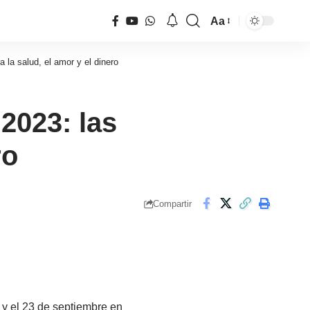
Aa
Tamaño
de
 la salud, el amor y el dinero
fuente
2023: las
ro
Compartir
 y el 23 de septiembre en