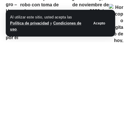
robo con toma de
de noviembre de
rehenes
2023: las
predicciones para la
Al utilizar este sitio, usted acepta las
Política de privacidad
y
Condiciones de
Acepto
salud, el amor y el
uso
.
dinero
No hay comentarios
Síganos
@2026 Grupo teveocho. Todos los derechos reservados