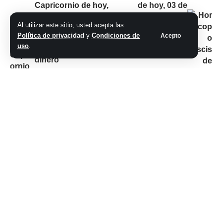
Capricornio de hoy,
de hoy, 03 de
03 de noviembre de
noviembre de 2023:
Al utilizar este sitio, usted acepta las
2023: las
las predicciones
Política de privacidad
y
Condiciones de
Acepto
predicciones para la
para la salud, el
uso
.
salud, el amor y el
amor y el dinero
dinero
No hay comentarios
Síganos
@2026 Grupo teveocho. Todos los derechos reservados