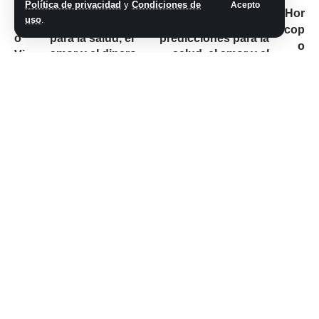
Política de privacidad
y
Condiciones de
Acepto
noviembre de 2023:
de noviembre de
uso
.
las predicciones
2023: las
para la salud, el
predicciones para la
amor y el dinero
salud, el amor y el
dinero
No hay comentarios
Síganos
@2026 Grupo teveocho. Todos los derechos reservados