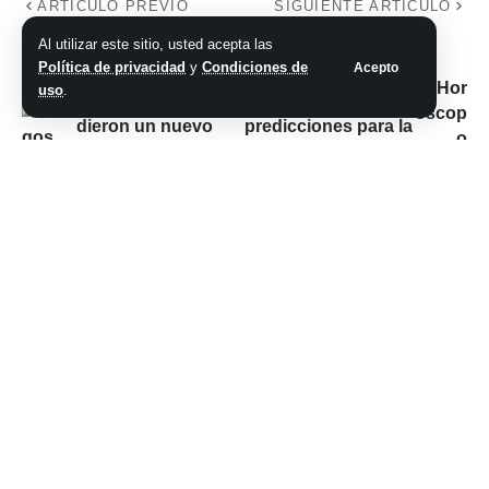
ARTÍCULO PREVIO
SIGUIENTE ARTÍCULO
Juegos
Horóscopo
Al utilizar este sitio, usted acepta las
Panamericanos
Escorpio de hoy, 04
Política de privacidad
y
Condiciones de
Acepto
2023: Los Leones,
de noviembre de
uso
.
tetracampeones, le
2023: las
dieron un nuevo
predicciones para la
oro a la Argentina y
salud, el amor y el
estiraron un
dinero
apabullante récord
histórico
No hay comentarios
Síganos