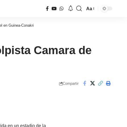
Aa
Tamaño
de
el en Guinea-Conakri
fuente
olpista Camara de
Compartir
ida en un estadio de la