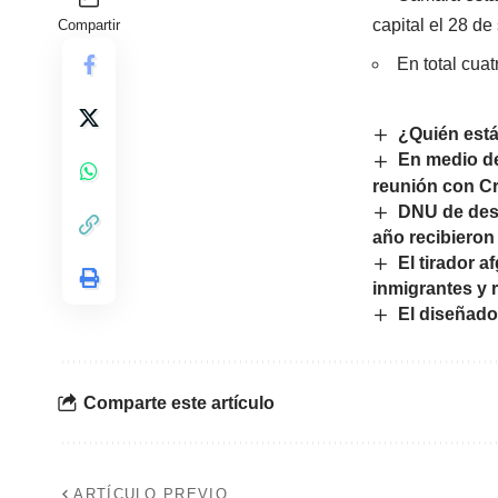
capital el 28 d
Compartir
En total cuat
¿Quién est
En medio de
reunión con Cr
DNU de desr
año recibieron
El tirador 
inmigrantes y r
El diseñado
Comparte este artículo
ARTÍCULO PREVIO