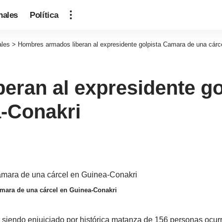
nales
Política
ales
>
Hombres armados liberan al expresidente golpista Camara de una cárc
eran al expresidente g
a-Conakri
amara de una cárcel en Guinea-Conakri
siendo enjuiciado por histórica matanza de 156 personas ocurr