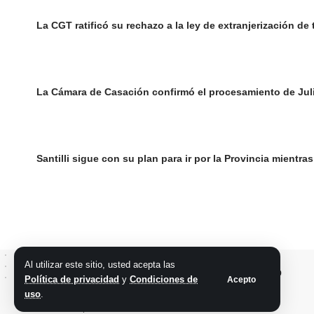
La CGT ratificó su rechazo a la ley de extranjerización de
La Cámara de Casación confirmó el procesamiento de Julio
Santilli sigue con su plan para ir por la Provincia mientra
Al utilizar este sitio, usted acepta las
Política de privacidad
y
Condiciones de
Acepto
uso
.
@2026 Grupo teveocho. Todos los derechos reservados