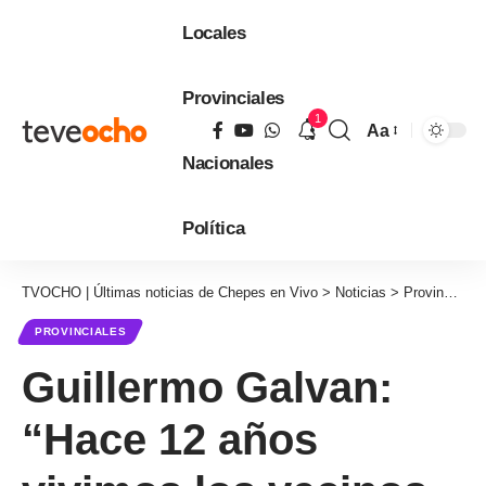
Locales
Provinciales
1
Aa
Tamaño
Nacionales
de
fuente
Política
TVOCHO | Últimas noticias de Chepes en Vivo
>
Noticias
>
Provinciales
PROVINCIALES
Guillermo Galvan:
“Hace 12 años