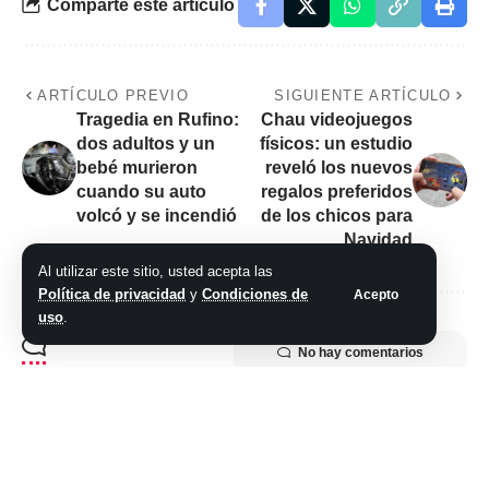
Comparte este artículo
ARTÍCULO PREVIO
SIGUIENTE ARTÍCULO
Tragedia en Rufino:
Chau videojuegos
dos adultos y un
físicos: un estudio
bebé murieron
reveló los nuevos
cuando su auto
regalos preferidos
volcó y se incendió
de los chicos para
Navidad
Al utilizar este sitio, usted acepta las
Política de privacidad
y
Condiciones de
Acepto
uso
.
No hay comentarios
Síganos