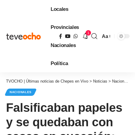
Locales
Provinciales
1
Aa
Tamaño
Nacionales
de
fuente
Política
TVOCHO | Últimas noticias de Chepes en Vivo
>
Noticias
>
Nacionales
NACIONALES
Falsificaban papeles
y se quedaban con