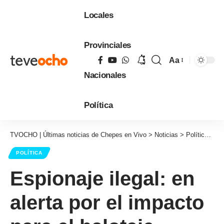
Locales
Provinciales
Aa
Tamaño
Nacionales
de
fuente
Política
TVOCHO | Últimas noticias de Chepes en Vivo
>
Noticias
>
Política
>
Es
POLÍTICA
Espionaje ilegal: en
alerta por el impacto