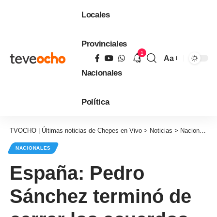
Locales
Provinciales
1
Aa
Tamaño
Nacionales
de
fuente
Política
TVOCHO | Últimas noticias de Chepes en Vivo
>
Noticias
>
Nacionales
NACIONALES
España: Pedro
Sánchez terminó de