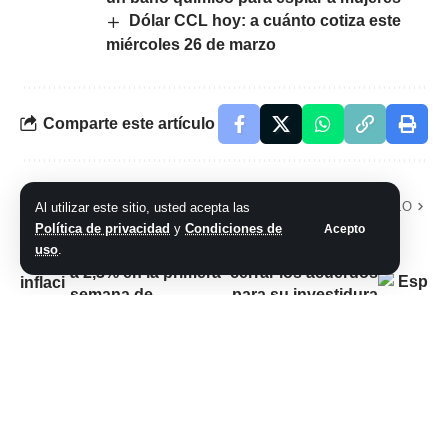
Dólar CCL hoy: a cuánto cotiza este
miércoles 26 de marzo
Comparte este artículo
ARTÍCULO PREVIO
SIGUIENTE ARTÍCULO
Al utilizar este sitio, usted acepta las
La inflación de
España: Pedro
Política de privacidad
y
Condiciones de
Acepto
Sergio Massa subió
Sánchez terminó de
uso
.
a 2,3% en la primera
cerrar los acuerdos
semana de
para su investidura
noviembre
y ya cuenta con los
votos suficientes
para ser electo