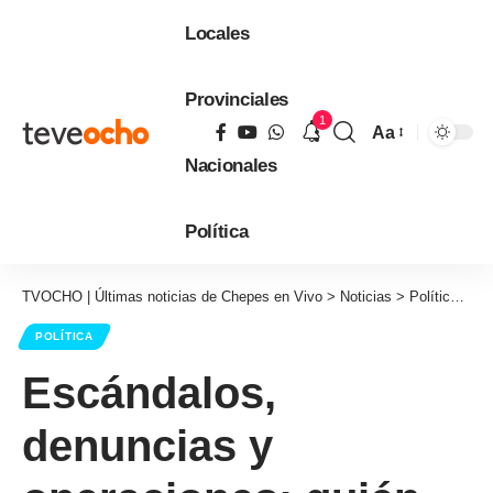
Locales
Provinciales
1
Aa
Tamaño
Nacionales
de
fuente
Política
TVOCHO | Últimas noticias de Chepes en Vivo
>
Noticias
>
Política
>
Es
POLÍTICA
Escándalos,
denuncias y