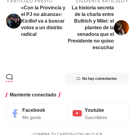
ARTÍCULO PREVIO
SIGUIENTE ARTÍCULO
«Con la Provincia y
La historia secreta
el PJ no alcanza»:
de la charla entre
Kicillof va a buscar
Bullrich y Milei: el
votos a un distrito
planteo de la
radical
senadora que el
Presidente no quiso
escuchar
No hay comentarios
Mantente conectado
Facebook
Youtube
Me gusta
Suscribirse
- COMPRA TU CARTON CON UN CLICK -