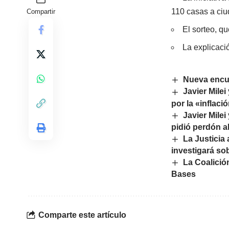
110 casas a ciud
Compartir
El sorteo, qu
La explicaci
Nueva encue
Javier Mile
por la «inflaci
Javier Milei
pidió perdón a
La Justicia
investigará so
La Coalició
Bases
Comparte este artículo