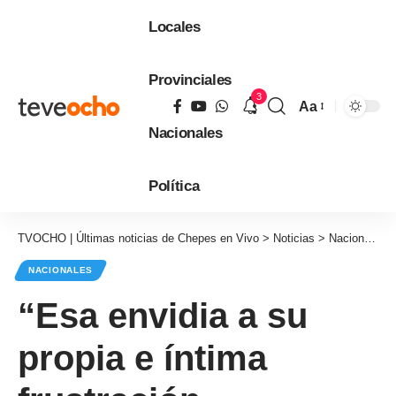
Locales
Provinciales
3
Aa
Tamaño
Nacionales
de
fuente
Política
TVOCHO | Últimas noticias de Chepes en Vivo
>
Noticias
>
Nacionales
NACIONALES
“Esa envidia a su
propia e íntima