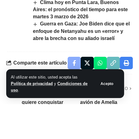
Clima hoy en Punta Lara, Buenos
Aires: el pronóstico del tiempo para este
martes 3 marzo de 2026
Guerra en Gaza: Joe Biden dice que el
enfoque de Netanyahu es un «error» y
abre la brecha con su aliado israelí
Comparte este artículo
Al utilizar este sitio, usted acepta las
Política de privacidad
y
Condiciones de
Acepto
ARTÍCULO PREVIO
SIGUIENTE ARTÍCULO
uso
.
Adolfo Cambiaso
¿Encontraron el
quiere conquistar
avión de Amelia
un nuevo mundo
Earhart? La
para el polo y
increíble vida y
desembarca con La
desaparición de
Dolfina en Arabia
una pionera de la
Saudita
aviación