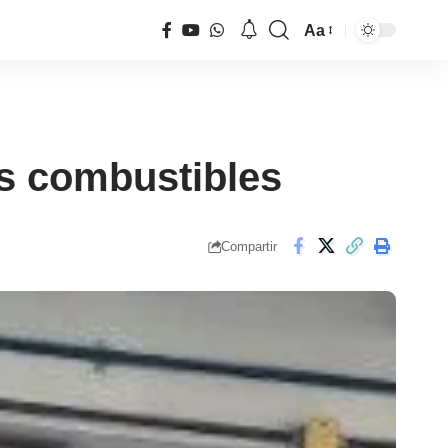
Aa
Tamaño
de
fuente
os combustibles
Compartir