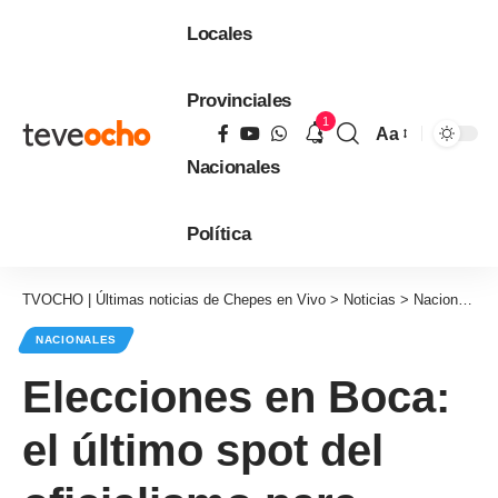
Locales
Provinciales
1
Aa
Tamaño
Nacionales
de
fuente
Política
TVOCHO | Últimas noticias de Chepes en Vivo
>
Noticias
>
Nacionales
NACIONALES
Elecciones en Boca:
el último spot del