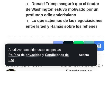
Donald Trump aseguró que el tirador
de Washington estuvo motivado por un
profundo odio anticristiano
Lo que sabemos de las negociaciones
entre Israel y Hamás sobre los rehenes
Comparte este artículo
Al utilizar este sitio, usted acepta las
Política de privacidad
y
Condiciones de
Acepto
uso
.
ARTÍCULO PREVIO
SIGUIENTE ARTÍCULO
Elecciones en
Arrancó Javi
Boca: el último spot
del oficialismo para
bancar a Riquelme
en modo Topo Gigio
y afiches callejeros
con una fuerte
denuncia