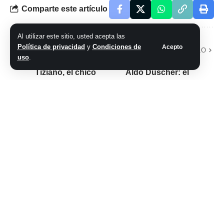
Comparte este artículo
Al utilizar este sitio, usted acepta las
Política de privacidad
y
Condiciones de
Acepto
ARTÍCULO PREVIO
SIGUIENTE ARTÍCULO
uso
.
El milagro de
El nuevo paso de
Tiziano, el chico
Aldo Duscher: el
baleado hace un
ejemplo de Scaloni,
año en
ser DT para
Constitución:
reivindicar los
«Habían dicho que
valores de Newell’s
nos
y por qué el fútbol
despidiéramos»
argentino «deja
mucho que desear»
No hay comentarios