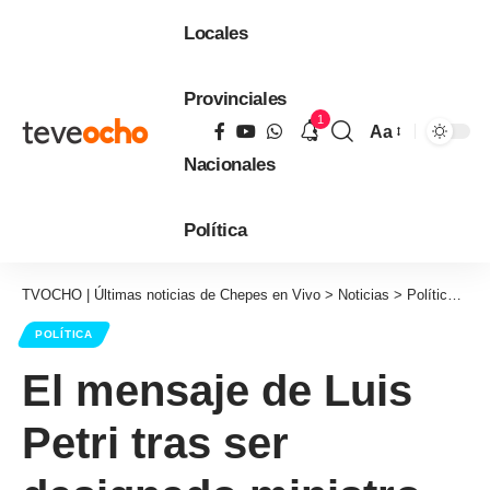
Locales
Provinciales
1
Aa
Tamaño
Nacionales
de
fuente
Política
TVOCHO | Últimas noticias de Chepes en Vivo
>
Noticias
>
Política
>
El
POLÍTICA
El mensaje de Luis
Petri tras ser