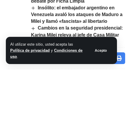
debate por Ficha Limpia
Insólito: el embajador argentino en
Venezuela avaló los ataques de Maduro a
Milei y llamó «fascista» al libertario
Cambios en la seguridad presidencial:
Karina Milei releva al jefe de Casa Militar
Al utilizar este sitio, usted acepta las
Política de privacidad
y
Condiciones de
Acepto
uso
.
Comparte este artículo
ARTÍCULO PREVIO
SIGUIENTE ARTÍCULO
Javier Milei anunció
El mensaje de Luis
que Luis Petri será
Petri tras ser
su ministro de
designado ministro
Defensa
de Defensa de Milei:
«Vamos a volver a
poner en valor a
nuestras Fuerzas