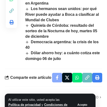
en Argentina
Los hermanos sean unidos: por qué
River puede ayudar a Boca a clasificar al
Mundial de Clubes
Quiniela de Córdoba: resultado del
sorteo de la Nocturna de hoy, martes 05
de diciembre
Democracia argentina: la crisis de los
40
Dólar ahorro hoy: a cuánto cotiza este
domingo 06 de julio
Comparte este artículo
ARTÍCULO PREVIO
SIGUIENTE ARTÍCULO
Al utilizar este sitio, usted acepta las
Como Trump, el
El lago rosa que
Política de privacidad
y
Condiciones de
Acepto