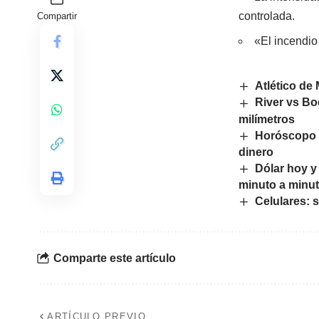
controlada.
Compartir
«El incendio
Atlético de
River vs Bo
milímetros
Horóscopo P
dinero
Dólar hoy y
minuto a minu
Celulares: 
Comparte este artículo
ARTÍCULO PREVIO