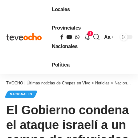
Locales
Provinciales
3
Aa
Tamaño
Nacionales
de
fuente
Política
TVOCHO | Últimas noticias de Chepes en Vivo
>
Noticias
>
Nacionales
NACIONALES
El Gobierno condena
el ataque israelí a un