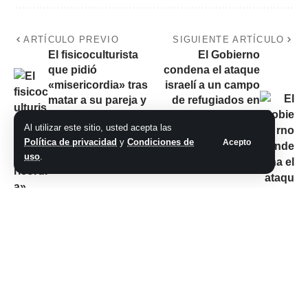
ARTÍCULO PREVIO
SIGUIENTE ARTÍCULO
El fisicoculturista
El Gobierno
que pidió
condena el ataque
«misericordia» tras
israelí a un campo
matar a su pareja y
de refugiados en
recibió perpetua
Gaza: «Nada
Al utilizar este sitio, usted acepta las
justifica la violación
Política de privacidad
y
Condiciones de
Acepto
del Derecho
uso
.
Internacional»
No hay comentarios
Síganos