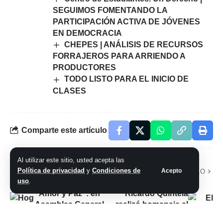
SEGUIMOS FOMENTANDO LA
PARTICIPACIÓN ACTIVA DE JÓVENES
EN DEMOCRACIA
CHEPES | ANÁLISIS DE RECURSOS
FORRAJEROS PARA ARRIENDO A
PRODUCTORES
TODO LISTO PARA EL INICIO DE
CLASES
Comparte este artículo
Al utilizar este sitio, usted acepta las
Política de privacidad
y
Condiciones de
Acepto
ARTÍCULO PREVIO
SIGUIENTE ARTÍCULO
uso
.
Hogar de Ancianos
El gobernador
“Amor y Paz”: en
Ricardo Quintela
Asamblea General,
realizó homenaje al
se conformó nueva
héroe de Malvinas,