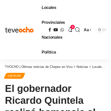
Locales
Provinciales
9
Aa
Tamaño
Nacionales
de
fuente
Política
TVOCHO | Últimas noticias de Chepes en Vivo
>
Noticias
>
Locales
>
El
LOCALES
El gobernador
Ricardo Quintela